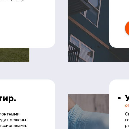
тир.
о
емонтными
С
будут решены
г
ссионалами.
р