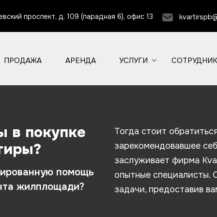
евский проспект, д. 109 (парадная 6), офис 13
kvartirspb
ПРОДАЖА
АРЕНДА
УСЛУГИ
СОТРУДНИ
ы в покупке
Тогда стоит обратитьс
тиры?
зарекомендовавшее себ
заслуживает фирма Kvart
цированную помощь
опытные специалисты. 
онта жилплощади?
задачи, предоставив ва