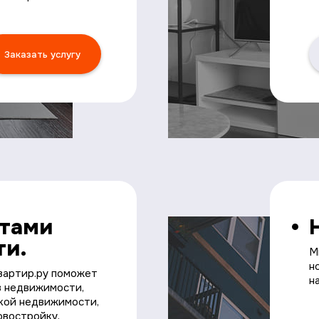
Заказать услугу
ктами
ти.
М
н
вартир.ру поможет
н
в недвижимости,
ской недвижимости,
овостройку,