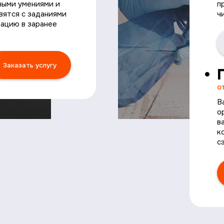
ными умениями и
п
вятся с заданиями
ч
тацию в заранее
Заказать услугу
о
В
о
в
к
с