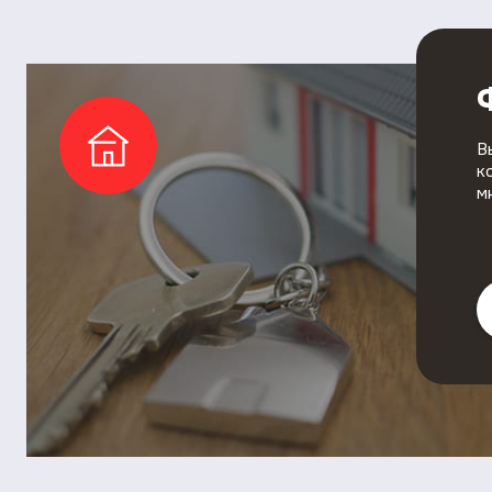
В
к
м