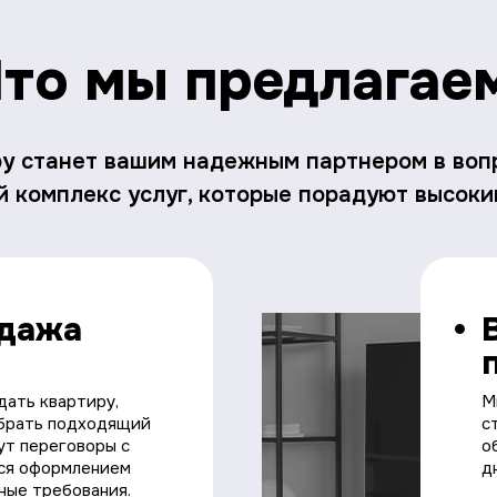
то мы предлагае
ру станет вашим надежным партнером в воп
 комплекс услуг, которые порадуют высоки
одажа
дать квартиру,
М
обрать подходящий
с
ут переговоры с
о
тся оформлением
д
ьные требования.