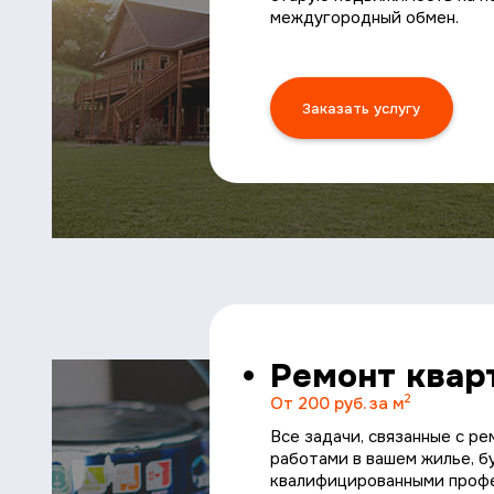
междугородный обмен.
Заказать услугу
Ремонт квар
2
От 200 руб. за м
Все задачи, связанные с р
работами в вашем жилье, 
квалифицированными профе